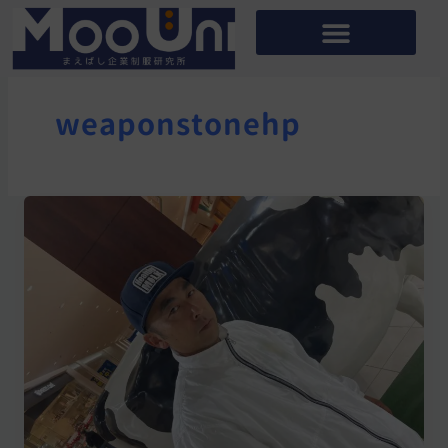
内
容
を
ス
weaponstonehp
キ
ッ
プ