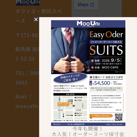
オフィス・商談スペ
ース
〒371-0018
群馬県 前橋市 三俣町
2-32-21
TEL：090-4025-
2002
Mail ：
moocafe.maebashi@gmail.com
F
I
今年も開催！
a
n
大人気！オーダースーツ採寸会