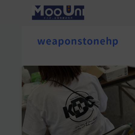
内
容
を
ス
weaponstonehp
キ
ッ
プ