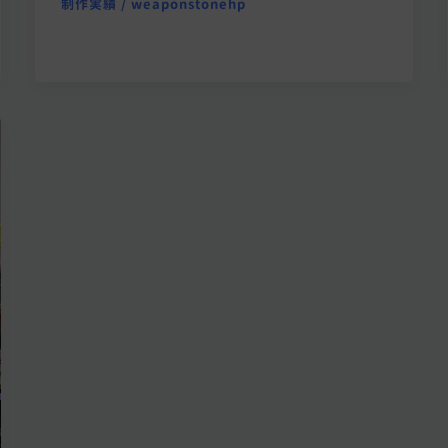
制作実績
/
weaponstonehp